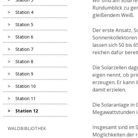
Wir sind am Solarf
Rundumblick zu geni
Station 4
gleißendem Weiß.
Station 5
Der erste Ansatz, 
Station 6
Sonnenkollektoren 
lassen sich 50 bis 
Station 7
reichen dafür berei
Station 8
Die Solarzellen dag
Station 9
eigen nennt, ob pri
erzeugen. Er kann 
Station 10
damit erzielen.
Station 11
Die Solaranlage in 
Station 12
Megawattstunden im
Insgesamt sind im S
WALDBIBLIOTHEK
Möglichkeiten der 