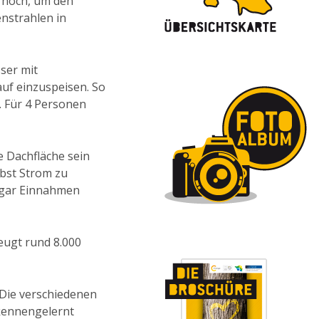
 hoch, um den
nstrahlen in
ser mit
uf einzuspeisen. So
. Für 4 Personen
e Dachfläche sein
lbst Strom zu
sogar Einnahmen
eugt rund 8.000
 Die verschiedenen
 kennengelernt