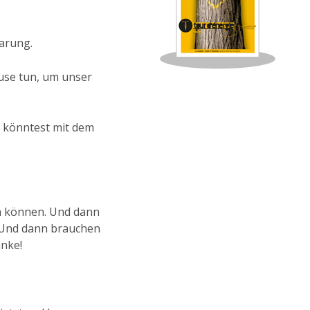
parung.
use tun, um unser
u könntest mit dem
un können. Und dann
. Und dann brauchen
anke!