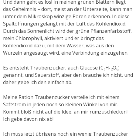
Und dann geht es los! In meinen grünen Blättern liegt
das Geheimnis – dort, meist an der Unterseite, kann man
unter dem Mikroskop winzige Poren erkennen. In diese
Spaltöffnungen gelangt mit der Luft das Kohlendioxid.
Durch das Sonnenlicht wird der grüne Pflanzenfarbstoff,
mein Chlorophyll, aktiviert und er bringt das
Kohlendioxid dazu, mit dem Wasser, was aus den
Wurzeln angesaugt wird, eine Verbindung einzugehen.
Es entsteht Traubenzucker, auch Glucose (C
H
O
)
6
12
6
genannt, und Sauerstoff, aber den brauche ich nicht, und
daher gebe ich den einfach ab.
Meine Ration Traubenzucker verteile ich mit einem
Saftstrom in jeden noch so kleinen Winkel von mir.
Kommt bloß nicht auf die Idee, an mir rumzuschlecken!
Ich gebe davon nix ab!
Ich muss jetzt übrigens noch ein wenig Traubenzucker